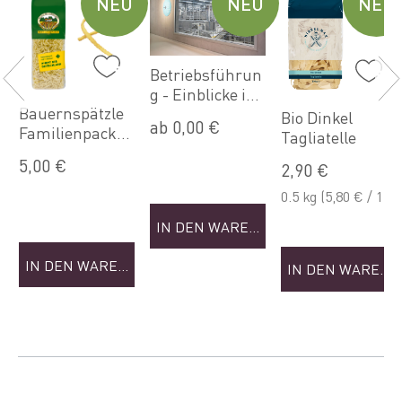
U
NEU
NEU
NEU
Betriebsführun
g - Einblicke in
Bauernspätzle
die Welt der
Bio Dinkel
ab 0,00 €
Familienpacku
Nudeln (Sep)
Tagliatelle
ng
5,00 €
2,90 €
0.5 kg
(5,80 € / 1
kg)
IN DEN WARENKORB
NKORB
IN DEN WARENKORB
IN DEN WAREN