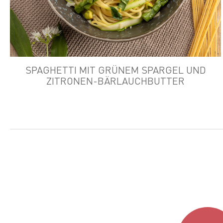
D
SPAGHETTI MIT GRÜNEM SPARGEL UND
ZITRONEN-BÄRLAUCHBUTTER