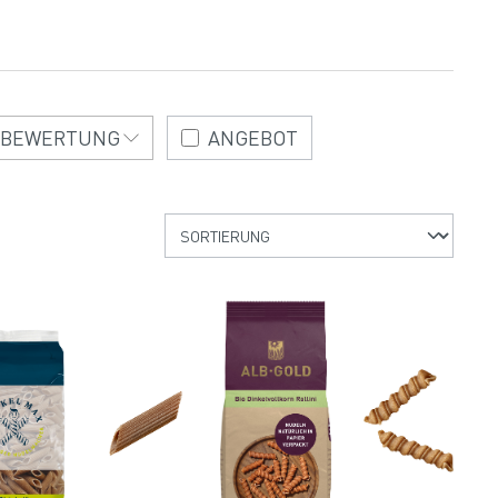
BEWERTUNG
ANGEBOT