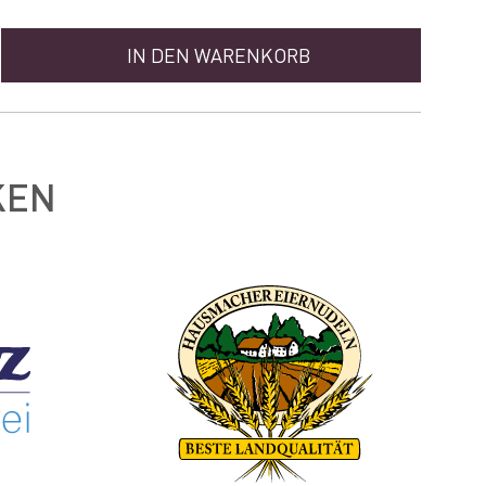
IN DEN WARENKORB
KEN