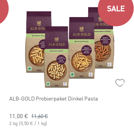
SALE
ALB-GOLD Probierpaket Dinkel Pasta
11,00 €
11,60 €
2 kg
(5,50 € / 1 kg)