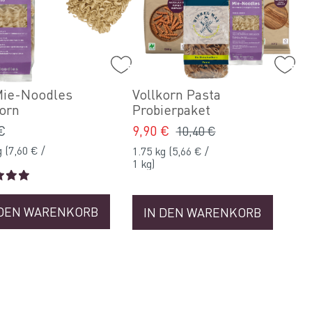
Mie-Noodles
Vollkorn Pasta
korn
Probierpaket
€
9,90 €
10,40 €
g
(7,60 € /
1.75 kg
(5,66 € /
1 kg)
 DEN WARENKORB
IN DEN WARENKORB