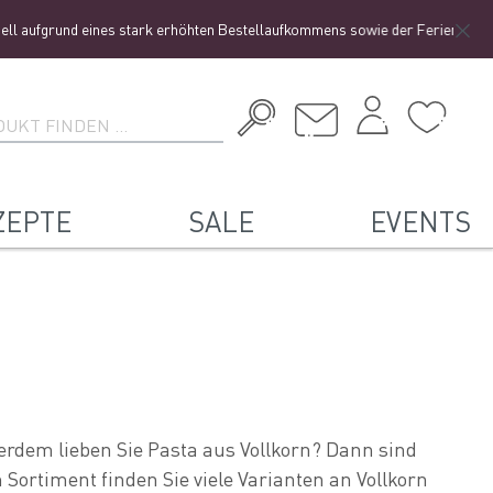
ines stark erhöhten Bestellaufkommens sowie der Ferienzeit zu einer etwas 
ZEPTE
SALE
EVENTS
erdem lieben Sie Pasta aus Vollkorn? Dann sind
 Sortiment finden Sie viele Varianten an Vollkorn