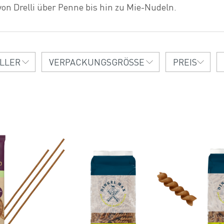
von Drelli über Penne bis hin zu Mie-Nudeln.
LLER
VERPACKUNGSGRÖSSE
PREIS