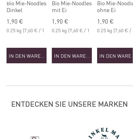
Bio Mie-Noodles
Bio Mie-Noodles
Bio Mie-Noodles
Dinkel
mit Ei
ohne Ei
NKORB
1,90 €
1,90 €
1,90 €
0.25 kg
(7,60 € / 1
0.25 kg
(7,60 € / 1
0.25 kg
(7,60 € / 1
kg)
kg)
kg)
IN DEN WARENKORB
IN DEN WARENKORB
IN DEN WAREN
ENTDECKEN SIE UNSERE MARKEN