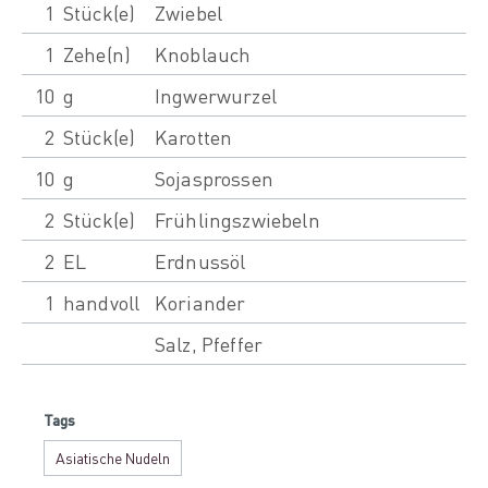
1
Stück(e)
Zwiebel
1
Zehe(n)
Knoblauch
10
g
Ingwerwurzel
2
Stück(e)
Karotten
10
g
Sojasprossen
2
Stück(e)
Frühlingszwiebeln
2
EL
Erdnussöl
1
handvoll
Koriander
Salz, Pfeffer
Tags
Asiatische Nudeln