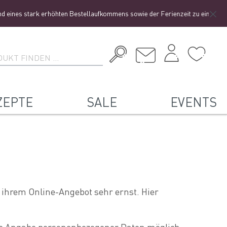
es stark erhöhten Bestellaufkommens sowie der Ferienzeit zu einer etwas län
ZEPTE
SALE
EVENTS
hrem Online-Angebot sehr ernst. Hier
ede Angabe personenbezogener Daten möglich.