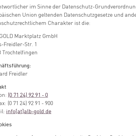
ntwortlicher im Sinne der Datenschutz-Grundverordnung,
päischen Union geltenden Datenschutzgesetze und an
schutzrechtlichem Charakter ist die:
GOLD Marktplatz GmbH
-Freidler-Str. 1
 Trochtelfingen
häftsführung:
rd Freidler
akt
fon:
(0 71 24) 92 91 - 0
ax: (0 71 24) 92 91 - 900
il:
info[at]alb-gold.de
okies