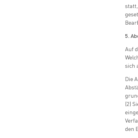
statt
geset
Bear
5. A
Auf d
Welch
sich
Die 
Abst
grun
(2) S
eing
Verfa
den E