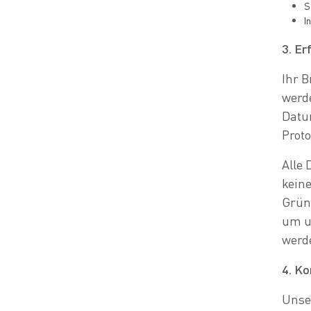
S
I
3. Er
Ihr B
werd
Datum
Proto
Alle 
keine
Gründ
um u
werde
4. Ko
Unser