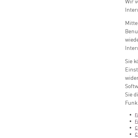
Wir v
Inte
Mitte
Benut
wied
Inter
Sie k
Eins
wider
Softw
Sie d
Funkt
F
F
C
C