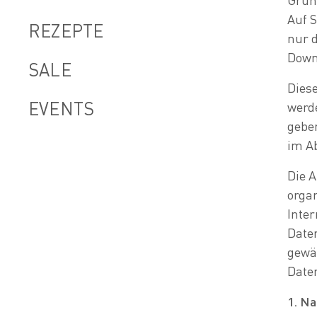
Auf 
REZEPTE
nur d
Down
SALE
Diese
EVENTS
werde
geben
im Ab
Die 
orga
Inter
Date
gewäh
Daten
1. Na