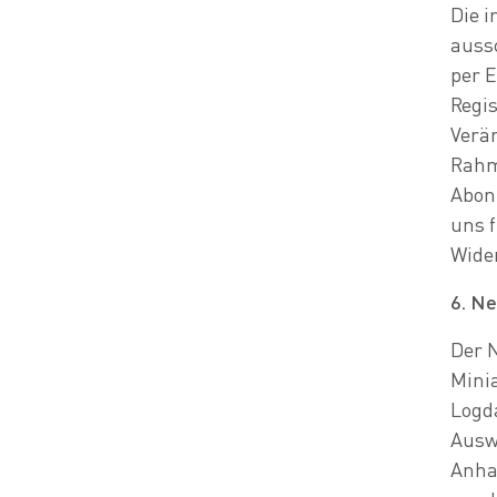
Die 
auss
per E
Regis
Verän
Rahm
Abonn
uns f
Wider
6. Ne
Der N
Minia
Logd
Ausw
Anha