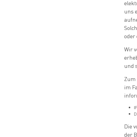
elek
uns e
aufn
Solch
oder
Wir 
erhe
und s
Zum 
im Fa
info
I
D
Die v
der B