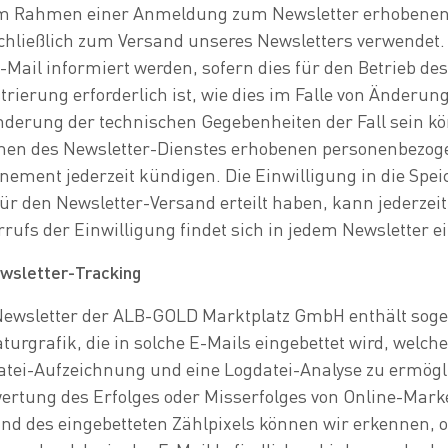
im Rahmen einer Anmeldung zum Newsletter erhobene
chließlich zum Versand unseres Newsletters verwendet.
-Mail informiert werden, sofern dies für den Betrieb de
trierung erforderlich ist, wie dies im Falle von Änderu
derung der technischen Gegebenheiten der Fall sein kön
en des Newsletter-Dienstes erhobenen personenbezogen
ement jederzeit kündigen. Die Einwilligung in die Spe
ür den Newsletter-Versand erteilt haben, kann jederze
rufs der Einwilligung findet sich in jedem Newsletter e
wsletter-Tracking
ewsletter der ALB-GOLD Marktplatz GmbH enthält sogena
turgrafik, die in solche E-Mails eingebettet wird, wel
atei-Aufzeichnung und eine Logdatei-Analyse zu ermögli
ertung des Erfolges oder Misserfolges von Online-Ma
nd des eingebetteten Zählpixels können wir erkennen, o