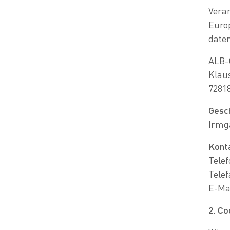
Vera
Euro
daten
ALB-
Klaus
72818
Gesc
Irmga
Kont
Tele
Telef
E-Ma
2. Co