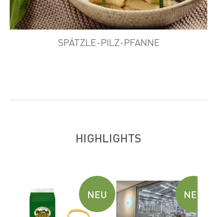
SPÄTZLE-PILZ-PFANNE
HIGHLIGHTS
B
EU
NEU
NEU