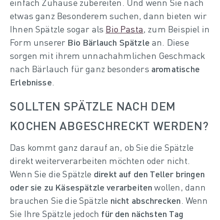
einfach Zuhause zubereiten. Und wenn Sie nach
etwas ganz Besonderem suchen, dann bieten wir
Ihnen Spätzle sogar als
Bio Pasta
, zum Beispiel in
Form unserer
Bio Bärlauch Spätzle
an. Diese
sorgen mit ihrem unnachahmlichen Geschmack
nach Bärlauch für ganz besonders
aromatische
Erlebnisse
.
WOHER HABEN SPÄTZLE IHREN
SOLLTEN SPÄTZLE NACH DEM
NAMEN?
KOCHEN ABGESCHRECKT WERDEN?
Der genaue sprachliche Ursprung der beliebten
Das kommt ganz darauf an, ob Sie die Spätzle
Spätzle ist leider nicht vollständig gesichert. Es
direkt weiterverarbeiten möchten oder nicht.
gibt aber verschiedene Theorien. Eine besagt,
Wenn Sie die Spätzle
direkt auf den Teller bringen
dass das Wort „Spätzle“ von italienischen
oder sie zu Käsespätzle verarbeiten
wollen, dann
„spezzato“ stammt, was im Deutschen soviel
brauchen Sie die Spätzle
nicht abschrecken
. Wenn
heißt wie „Gestückeltes“. Das Verb „spezzare“
Sie Ihre Spätzle jedoch
für den nächsten Tag