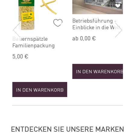
2
0
Betriebsführung -
Einblicke in die Welt
der Nudeln (Sep)
RB
ab 0,00 €
Bauernspätzle
Familienpackung
5,00 €
IN DEN WARENKORB
IN DEN WARENKORB
ENTDECKEN SIE UNSERE MARKEN