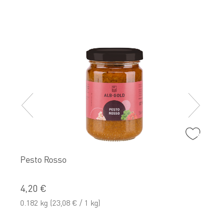
4
0
Pesto Rosso
4,20 €
0.182 kg
(23,08 € / 1 kg)