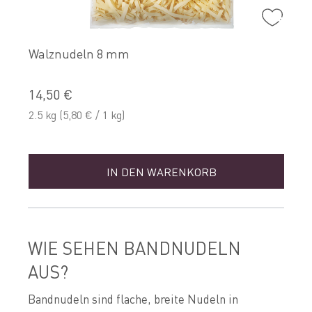
Walznudeln 8 mm
14,50 €
1
2.5 kg
(5,80 € / 1 kg)
2
IN DEN WARENKORB
WIE SEHEN BANDNUDELN
AUS?
Bandnudeln sind flache, breite Nudeln in