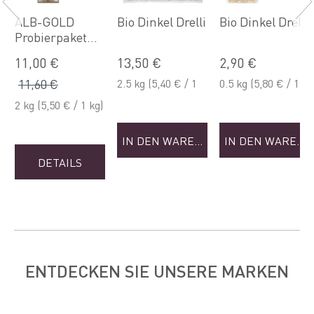
ALB-GOLD
Bio Dinkel Drelli
Bio Dinkel Drelli
Probierpaket
NKORB
Dinkel Pasta
11,00 €
13,50 €
2,90 €
11,60 €
2.5 kg
(5,40 € / 1
0.5 kg
(5,80 € / 1
kg)
kg)
2 kg
(5,50 € / 1 kg)
IN DEN WARENKORB
IN DEN WAREN
DETAILS
ENTDECKEN SIE UNSERE MARKEN