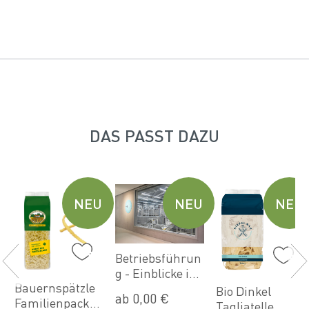
DAS PASST DAZU
U
NEU
NEU
NEU
Betriebsführun
g - Einblicke in
Bauernspätzle
die Welt der
Bio Dinkel
ab 0,00 €
Familienpacku
Nudeln (Sep)
Tagliatelle