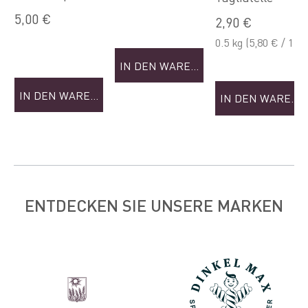
NKORB
ng
5,00 €
2,90 €
0.5 kg
(5,80 € / 1
kg)
IN DEN WARENKORB
IN DEN WARENKORB
IN DEN WAREN
ENTDECKEN SIE UNSERE MARKEN