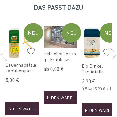
DAS PASST DAZU
U
NEU
NEU
NEU
Betriebsführun
g - Einblicke in
Bauernspätzle
die Welt der
Bio Dinkel
ab 0,00 €
Familienpacku
Nudeln (Sep)
Tagliatelle
NKORB
ng
5,00 €
2,90 €
0.5 kg
(5,80 € / 1
kg)
IN DEN WARENKORB
IN DEN WARENKORB
IN DEN WAREN