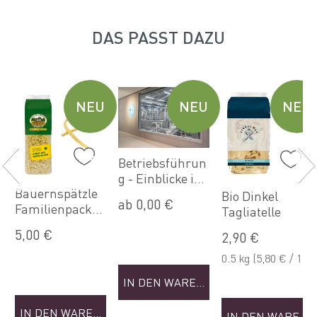
DAS PASST DAZU
U
NEU
NEU
NEU
Betriebsführun
g - Einblicke in
Bauernspätzle
die Welt der
Bio Dinkel
ab 0,00 €
Familienpacku
Nudeln (Sep)
Tagliatelle
NKORB
ng
5,00 €
2,90 €
0.5 kg
(5,80 € / 1
kg)
IN DEN WARENKORB
IN DEN WARENKORB
IN DEN WAREN