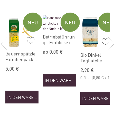
U
NEU
NEU
NEU
Betriebsführun
g - Einblicke in
die Welt der
ab 0,00 €
Bauernspätzle
Nudeln (Sep)
Bio Dinkel
Familienpacku
Tagliatelle
NKORB
ng
5,00 €
2,90 €
0.5 kg
(5,80 € / 1
IN DEN WARENKORB
kg)
IN DEN WARENKORB
IN DEN WAREN