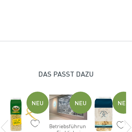
DAS PASST DAZU
U
NEU
NEU
NEU
Betriebsführun