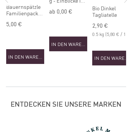
g - Einblicke in
Bauernspätzle
die Welt der
Bio Dinkel
ab 0,00 €
Familienpacku
Nudeln (Sep)
Tagliatelle
ng
5,00 €
2,90 €
0.5 kg
(5,80 € / 1
kg)
IN DEN WARENKORB
NKORB
IN DEN WARENKORB
IN DEN WAREN
ENTDECKEN SIE UNSERE MARKEN