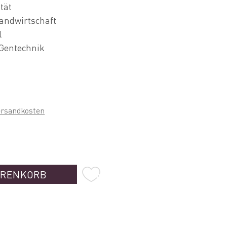
tät
andwirtschaft
l
 Gentechnik
ersandkosten
ARENKORB