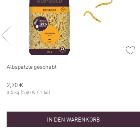
Albspätzle geschabt
2,70 €
0.5 kg
(5,40 € / 1 kg)
IN DEN WARENKORB