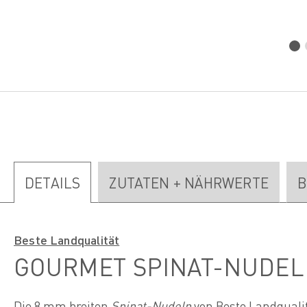
DETAILS
ZUTATEN + NÄHRWERTE
B
Beste Landqualität
GOURMET SPINAT-NUDEL
Die 8 mm breiten
Spinat-Nudeln
von Beste Landqualit