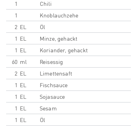
1
Chili
1
Knoblauchzehe
2
EL
Öl
1
EL
Minze, gehackt
1
EL
Koriander, gehackt
60
ml
Reisessig
2
EL
Limettensaft
1
EL
Fischsauce
1
EL
Sojasauce
1
EL
Sesam
1
EL
Öl