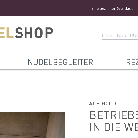
Bitte beachten Sie, dass es aktuell au
NUDELBEGLEITER
RE
ALB-GOLD
BETRIEB
IN DIE W