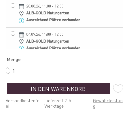
28.08.26, 11:00 - 12:00
ALB-GOLD Naturgarten
Ausreichend Plätze vorhanden
04.09.26, 11:00 - 12:00
ALB-GOLD Naturgarten
Ausreichend Plätze vorhanden
Menge
11.09.26, 11:00 - 12:00
ALB-GOLD Naturgarten
Ausreichend Plätze vorhanden
IN DEN WARENKORB
18.09.26, 11:00 - 12:00
ALB-GOLD Naturgarten
Versandkostenfr
Lieferzeit 2-5
Gewährleistun
Ausreichend Plätze vorhanden
ei
Werktage
g
25.09.26, 11:00 - 12:00
ALB-GOLD Naturgarten