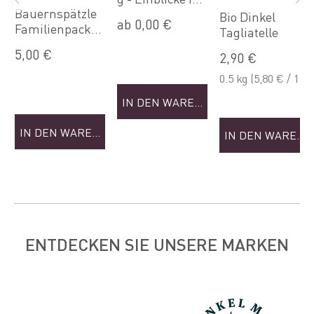
Bauernspätzle
die Welt der
Bio Dinkel
ab 0,00 €
Familienpacku
Nudeln (Sep)
Tagliatelle
NKORB
ng
5,00 €
2,90 €
0.5 kg
(5,80 € / 1
kg)
IN DEN WARENKORB
IN DEN WARENKORB
IN DEN WAREN
ENTDECKEN SIE UNSERE MARKEN