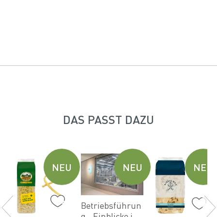
DAS PASST DAZU
U
NEU
NEU
NEU
Betriebsführun
g - Einblicke in