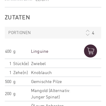
ZUTATEN
PORTIONEN
400
g
Linguine
1
Stück(e)
Zwiebel
1
Zehe(n)
Knoblauch
500
g
Gemischte Pilze
Mangold (Alternativ:
200
g
Junger Spinat)
Öl zum Anbraten