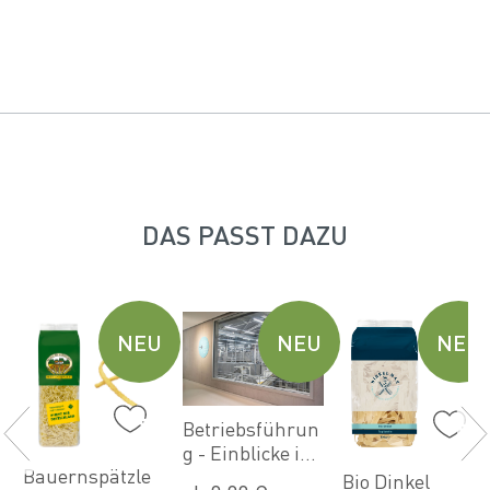
DAS PASST DAZU
U
NEU
NEU
NEU
Betriebsführun
g - Einblicke in
Bauernspätzle
die Welt der
Bio Dinkel