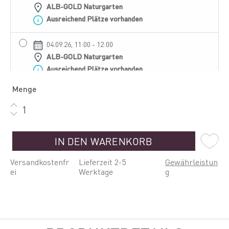
ALB-GOLD Naturgarten
Ausreichend Plätze vorhanden
04.09.26, 11:00 - 12:00
ALB-GOLD Naturgarten
Ausreichend Plätze vorhanden
Menge
11.09.26, 11:00 - 12:00
ALB-GOLD Naturgarten
Ausreichend Plätze vorhanden
IN DEN WARENKORB
18.09.26, 11:00 - 12:00
ALB-GOLD Naturgarten
Versandkostenfr
Lieferzeit 2-5
Gewährleistun
Ausreichend Plätze vorhanden
ei
Werktage
g
25.09.26, 11:00 - 12:00
ALB-GOLD Naturgarten
Ausreichend Plätze vorhanden