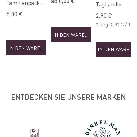
ab 0,00 €
Familienpacku
Nudeln (Sep)
Tagliatelle
NKORB
ng
5,00 €
2,90 €
0.5 kg
(5,80 € / 1
kg)
IN DEN WARENKORB
IN DEN WARENKORB
IN DEN WAREN
ENTDECKEN SIE UNSERE MARKEN