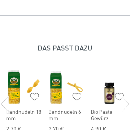
DAS PASST DAZU
Bandnudeln 18
Bandnudeln 6
Bio Pasta
mm
mm
Gewürz
NKORB
2,70 €
2,70 €
4,90 €