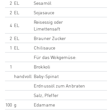
2
EL
Sesamöl
2
EL
Sojasauce
Reisessig oder
4
EL
Limettensaft
2
EL
Brauner Zucker
1
EL
Chilisauce
Für das Wokgemüse:
1
Brokkoli
handvoll
Baby-Spinat
Erdnussöl zum Anbraten
Salz, Pfeffer
100
g
Edamame