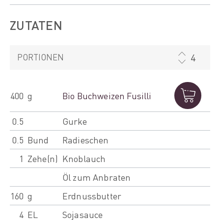
ZUTATEN
PORTIONEN
400
g
Bio Buchweizen Fusilli
0.5
Gurke
0.5
Bund
Radieschen
1
Zehe(n)
Knoblauch
Öl zum Anbraten
160
g
Erdnussbutter
4
EL
Sojasauce