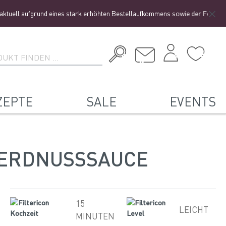
rund eines stark erhöhten Bestellaufkommens sowie der Ferienzeit zu einer e
ZEPTE
SALE
EVENTS
 ERDNUSSSAUCE
15
LEICHT
MINUTEN