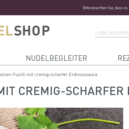
Bitte beachten Sie, dass es aktuell aufg
NUDELBEGLEITER
RE
eizen Fusilli mit cremig-scharfer Erdnusssauce
 MIT CREMIG-SCHARFER