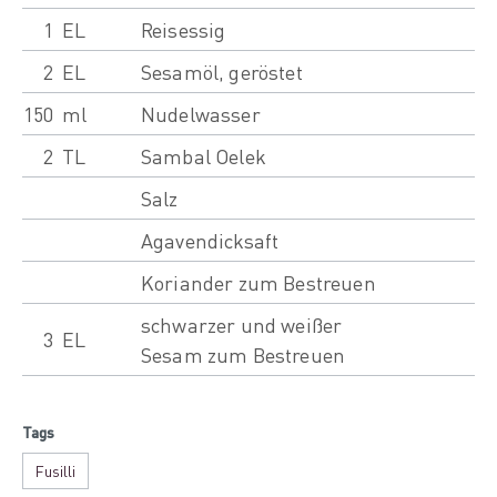
1
EL
Reisessig
2
EL
Sesamöl, geröstet
150
ml
Nudelwasser
2
TL
Sambal Oelek
Salz
Agavendicksaft
Koriander zum Bestreuen
schwarzer und weißer
3
EL
Sesam zum Bestreuen
Tags
Fusilli