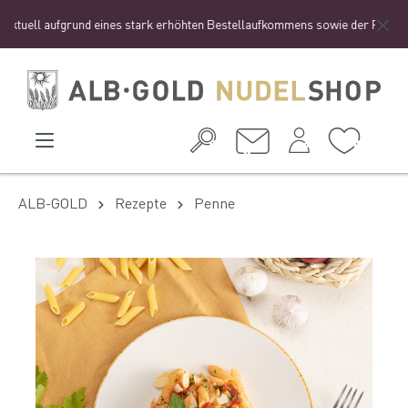
l aufgrund eines stark erhöhten Bestellaufkommens sowie der Ferienzeit zu e
ALB-GOLD
Rezepte
Penne